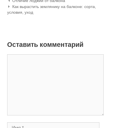
Отличие лоджии от балкона
Навигация по статьям
Как вырастить землянику на балконе: сорта,
условия, уход
Оставить комментарий