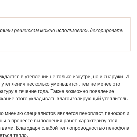
етами своими руками
ативы решеткам можно использовать декорировать
дается в утеплении не только изнутри, но и снаружи. И
е утепления несколько уменьшится, тем не менее это
атуру в течение года. Также возможно появление
ежание этого укладывать влагоизолирующий утеплитель.
о мнению специалистов является пенопласт, пенофол и
бны в процессе выполнения работ, характеризуются
твами. Благодаря слабой теплопроводностью пенофола
яться тепло.