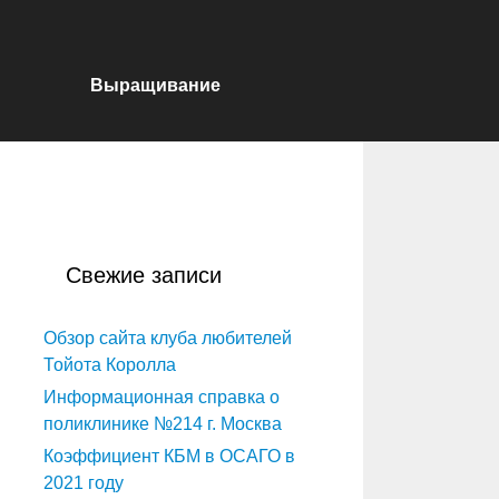
Выращивание
Свежие записи
Обзор сайта клуба любителей
Тойота Королла
Информационная справка о
поликлинике №214 г. Москва
Коэффициент КБМ в ОСАГО в
2021 году