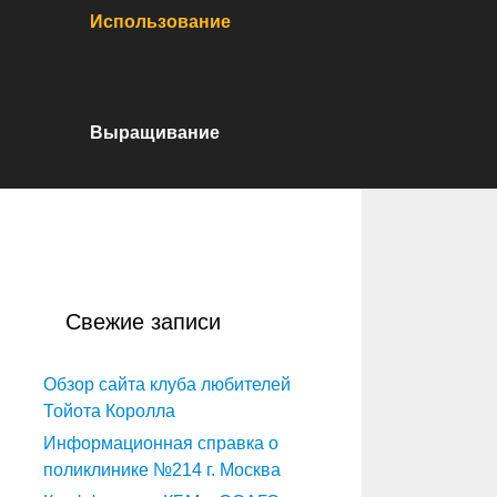
Использование
Выращивание
Свежие записи
Обзор сайта клуба любителей
Тойота Королла
Информационная справка о
поликлинике №214 г. Москва