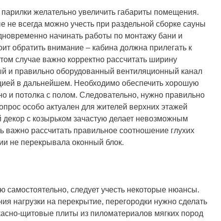
 парилки желательно увеличить габариты помещения.
е не всегда можно учесть при раздельной сборке сауны
дновременно начинать работы по монтажу бани и
тоит обратить внимание – кабина должна прилегать к
том случае важно корректно рассчитать ширину
ый и правильно оборудованный вентиляционный канал
ацией в дальнейшем. Необходимо обеспечить хорошую
но и потолка с полом. Следовательно, нужно правильно
опрос особо актуален для жителей верхних этажей
й декор с козырьком зачастую делает невозможным
нь важно рассчитать правильное соотношение глухих
жии не перекрывала оконный блок.
ю самостоятельно, следует учесть некоторые нюансы.
ия нагрузки на перекрытие, перегородки нужно сделать
касно-щитовые плиты из пиломатериалов мягких пород