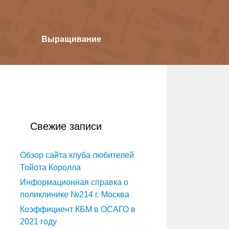
Выращивание
Свежие записи
Обзор сайта клуба любителей
Тойота Королла
Информационная справка о
поликлинике №214 г. Москва
Коэффициент КБМ в ОСАГО в
2021 году